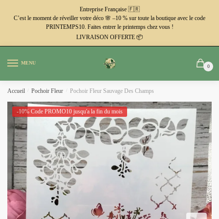
Passer
Aller
Entreprise Française 🇫🇷
à
au
C’est le moment de réveiller votre déco 🌸 –10 % sur toute la boutique avec le code
PRINTEMPS10. Faites entrer le printemps chez vous !
la
contenu
LIVRAISON OFFERTE 📦
navigation
MENU
0
Accueil
/
Pochoir Fleur
/
Pochoir Fleur Sauvage Des Champs
-10% Code PROMO10 jusqu'a la fin du mois