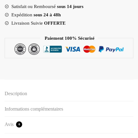
Satisfait ou Remboursé
sous 14 jours
L
i
Expédition
sous 24 à 48h
c
Livraison Suivie
OFFERTE
o
r
Paiement 100% Sécurisé
n
e
Description
Informations complémentaires
Avis
0