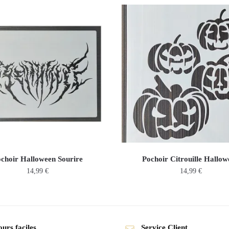
choir Halloween Sourire
Pochoir Citrouille Hallow
14,99
€
14,99
€
urs faciles
Service Client