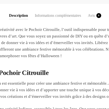
e
n
Description
Informations complémentaires
Avis
0
réativité avec le Pochoir Citrouille, l’outil indispensable pour
res d’art. Que vous soyez un passionné de DIY ou en quête d’un
 de donner vie à vos idées et d’émerveiller vos invités. Libérez
uffleront une ambiance festive mémorable à vos célébrations. N
amorphoser vos fêtes d’Halloween !
ochoir Citrouille
est essentielle pour créer une ambiance festive et mémorable. A
onner vie à vos idées et d’apporter une touche unique à vos déco
vos créations et d’émerveiller vos invités grâce à des designs o
une activité ludique, accessible à tous les âges. Que vous soyez