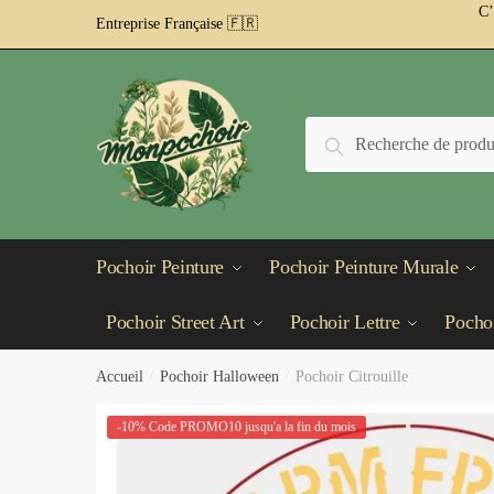
Passer
Aller
C’
Entreprise Française 🇫🇷
à
au
la
contenu
navigation
Recherche
Recherche
pour :
Pochoir Peinture
Pochoir Peinture Murale
Pochoir Street Art
Pochoir Lettre
Pochoi
Accueil
/
Pochoir Halloween
/
Pochoir Citrouille
-10% Code PROMO10 jusqu'a la fin du mois