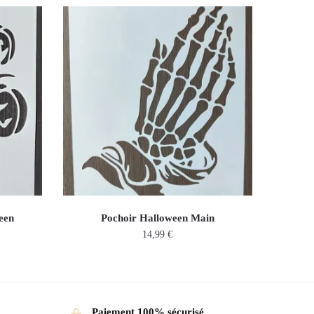
een
Pochoir Halloween Main
14,99
€
Paiement 100% sécurisé