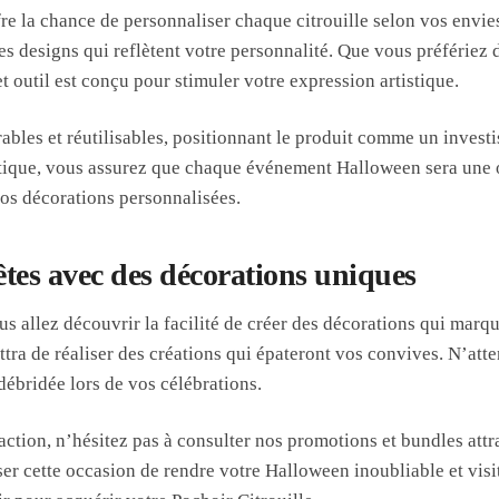
re la chance de personnaliser chaque citrouille selon vos envies
es designs qui reflètent votre personnalité. Que vous préfériez
t outil est conçu pour stimuler votre expression artistique.
ables et réutilisables, positionnant le produit comme un investi
atique, vous assurez que chaque événement Halloween sera une 
os décorations personnalisées.
tes avec des décorations uniques
us allez découvrir la facilité de créer des décorations qui marque
tra de réaliser des créations qui épateront vos convives. N’atte
débridée lors de vos célébrations.
’action, n’hésitez pas à consulter nos promotions et bundles att
ser cette occasion de rendre votre Halloween inoubliable et visi