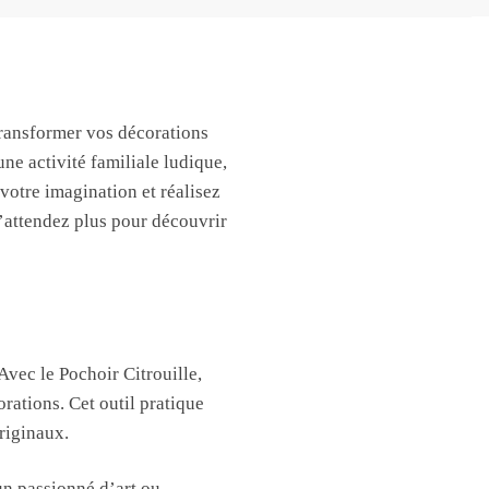
 transformer vos décorations
e activité familiale ludique,
 votre imagination et réalisez
’attendez plus pour découvrir
vec le Pochoir Citrouille,
rations. Cet outil pratique
riginaux.
 un passionné d’art ou