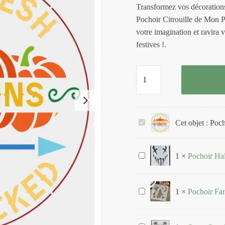
Transformez vos décoration
Pochoir Citrouille de Mon Poc
votre imagination et ravira v
festives !.
quantité
de
Pochoir
Citrouille
P
Cet objet :
Poch
o
c
P
1
×
Pochoir Ha
h
o
o
c
i
P
1
×
Pochoir Fa
h
r
o
o
C
c
i
i