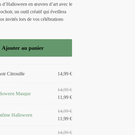
s d’Halloween en œuvres d’art avec le
hoir, un outil créatif qui éveillera
os invités lors de vos célébrations
Ajouter au panier
oir Citrouille
14,99
€
Le
14,99
€
lloween Masque
prix
Le
11,99
€
initial
prix
Le
14,99
€
était :
actuel
ntôme Halloween
prix
Le
11,99
€
14,99 €.
est :
initial
prix
11,99 €.
Le
14,99
€
était :
actuel