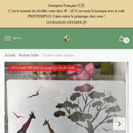
Passer
Aller
Entreprise Française 🇫🇷
à
au
C’est le moment de réveiller votre déco 🌸 –10 % sur toute la boutique avec le code
PRINTEMPS10. Faites entrer le printemps chez vous !
la
contenu
LIVRAISON OFFERTE 📦
navigation
MENU
0
Accueil
/
Pochoir Arbre
/
Pochoir Arbre Savane
-10% Code PROMO10 jusqu'a la fin du mois