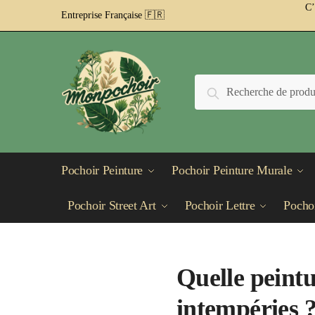
Passer
Aller
C’
Entreprise Française 🇫🇷
à
au
la
contenu
navigation
Recherche
Recherche
pour :
Pochoir Peinture
Pochoir Peinture Murale
Pochoir Street Art
Pochoir Lettre
Pochoi
Quelle peintu
intempéries 