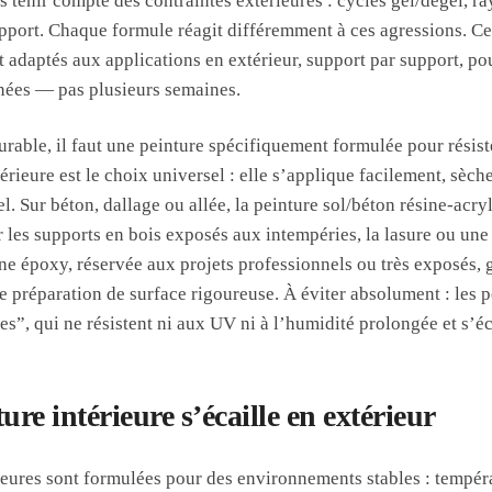
ns tenir compte des contraintes extérieures : cycles gel/dégel, 
support. Chaque formule réagit différemment à ces agressions. C
t adaptés aux applications en extérieur, support par support, po
nées — pas plusieurs semaines.
urable, il faut une peinture spécifiquement formulée pour résis
érieure est le choix universel : elle s’applique facilement, sèch
el. Sur béton, dallage ou allée, la peinture sol/béton résine-acr
r les supports en bois exposés aux intempéries, la lasure ou une
ne époxy, réservée aux projets professionnels ou très exposés, g
préparation de surface rigoureuse. À éviter absolument : les p
s”, qui ne résistent ni aux UV ni à l’humidité prolongée et s’éc
ure intérieure s’écaille en extérieur
ieures sont formulées pour des environnements stables : tempér