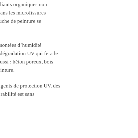
s liants organiques non
 dans les microfissures
ouche de peinture se
emontées d’humidité
odégradation UV qui fera le
ussi : béton poreux, bois
inture.
agents de protection UV, des
rabilité est sans