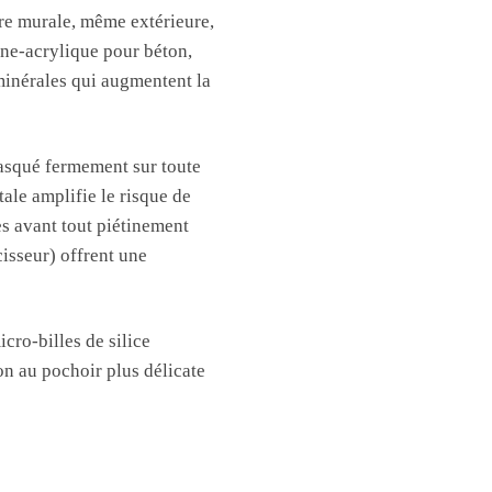
ure murale, même extérieure,
sine-acrylique pour béton,
minérales qui augmentent la
masqué fermement sur toute
ale amplifie le risque de
s avant tout piétinement
isseur) offrent une
cro-billes de silice
ion au pochoir plus délicate