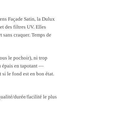
lens Façade Satin, la Dulux
 des filtres UV. Elles
rt sans craquer. Temps de
ous le pochoir), ni trop
u épais en tapotant —
 si le fond est en bon état.
ualité/durée/facilité le plus