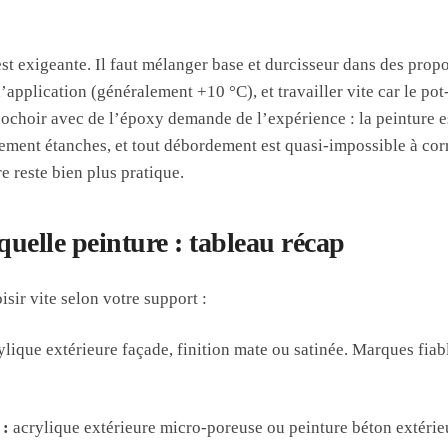
st exigeante. Il faut mélanger base et durcisseur dans des propo
pplication (généralement +10 °C), et travailler vite car le pot-
pochoir avec de l’époxy demande de l’expérience : la peinture es
tement étanches, et tout débordement est quasi-impossible à cor
re reste bien plus pratique.
uelle peinture : tableau récap
sir vite selon votre support :
lique extérieure façade, finition mate ou satinée. Marques fiabl
 :
acrylique extérieure micro-poreuse ou peinture béton extérie