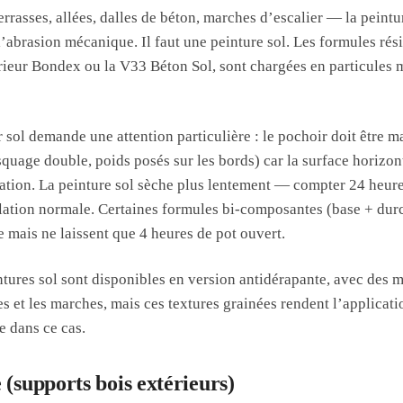
errasses, allées, dalles de béton, marches d’escalier — la peint
 l’abrasion mécanique. Il faut une peinture sol. Les formules ré
ieur Bondex ou la V33 Béton Sol, sont chargées en particules 
r sol demande une attention particulière : le pochoir doit être 
quage double, poids posés sur les bords) car la surface horizont
ation. La peinture sol sèche plus lentement — compter 24 heure
ulation normale. Certaines formules bi-composantes (base + durc
 mais ne laissent que 4 heures de pot ouvert.
ntures sol sont disponibles en version antidérapante, avec des mi
ées et les marches, mais ces textures grainées rendent l’applicat
e dans ce cas.
 (supports bois extérieurs)