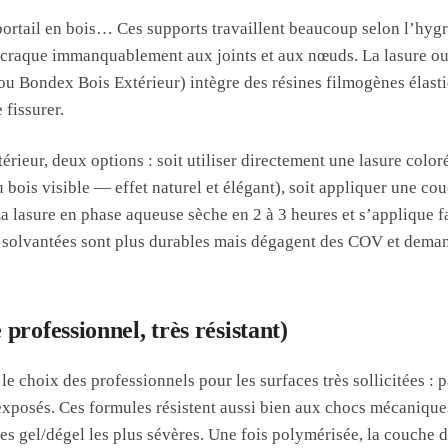
 portail en bois… Ces supports travaillent beaucoup selon l’hyg
ça craque immanquablement aux joints et aux nœuds. La lasure ou 
ou Bondex Bois Extérieur) intègre des résines filmogènes élasti
fissurer.
érieur, deux options : soit utiliser directement une lasure color
u bois visible — effet naturel et élégant), soit appliquer une c
La lasure en phase aqueuse sèche en 2 à 3 heures et s’applique 
s solvantées sont plus durables mais dégagent des COV et deman
professionnel, très résistant)
e choix des professionnels pour les surfaces très sollicitées : p
 exposés. Ces formules résistent aussi bien aux chocs mécaniqu
es gel/dégel les plus sévères. Une fois polymérisée, la couche 