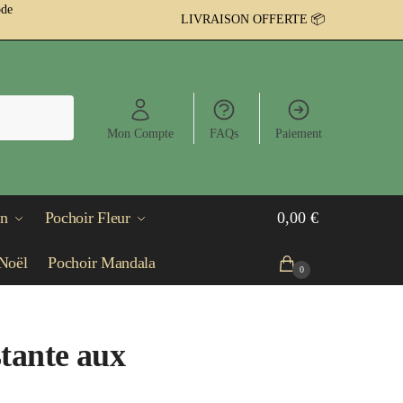
ode
LIVRAISON OFFERTE 📦
Mon Compte
FAQs
Paiement
in
Pochoir Fleur
0,00
€
Noël
Pochoir Mandala
0
stante aux