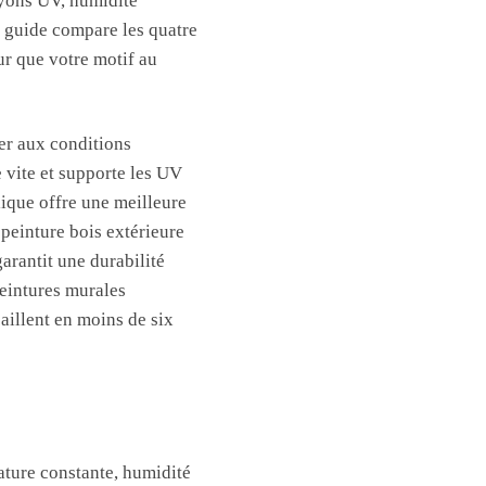
rayons UV, humidité
e guide compare les quatre
ur que votre motif au
ter aux conditions
e vite et supporte les UV
ylique offre une meilleure
 peinture bois extérieure
arantit une durabilité
eintures murales
aillent en moins de six
ature constante, humidité