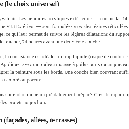
 (le choix universel)
olyvalente. Les peintures acryliques extérieures — comme la Tol
e V33 Extérieur — sont formulées avec des résines réticulées et
e, ce qui leur permet de suivre les légères dilatations du suppo
 le toucher, 24 heures avant une deuxième couche.
, la consistance est idéale : ni trop liquide (risque de coulure s
). Appliquer avec un rouleau mousse à poils courts ou un pincea
igrer la peinture sous les bords. Une couche bien couvrant suffit
est coloré ou poreux.
ans sur enduit ou béton préalablement préparé. C’est le rapport q
 des projets au pochoir.
 (façades, allées, terrasses)